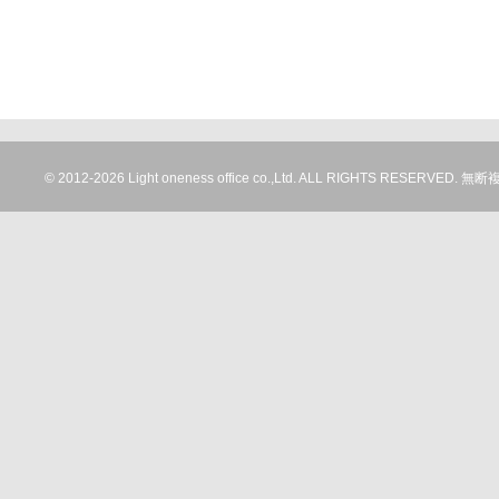
© 2012-
2026 Light oneness office co.,Ltd. ALL RIGHTS RESERV