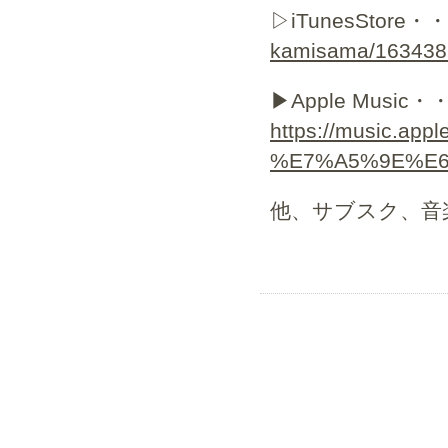
▷iTunesStore・
kamisama/163438
▶︎Apple Music・
https://music.
%E7%A5%9E%E6%A
他、サブスク、音