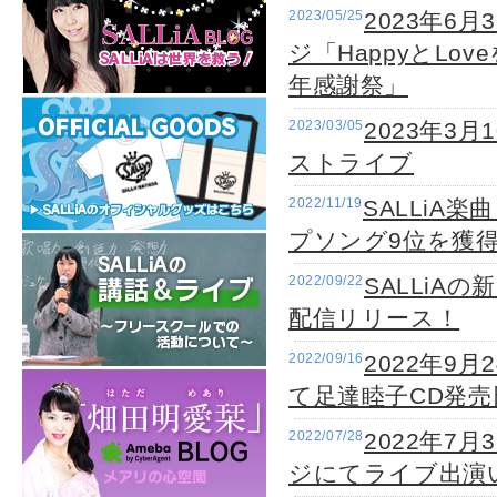
2023/05/25
2023年
ジ「HappyとLo
年感謝祭」
2023/03/05
2023年3
ストライブ
2022/11/19
SALLiA
プソング9位を獲
2022/09/22
SALLiAの
配信リリース！
2022/09/16
2022年9月
て足達睦子CD発
2022/07/28
2022年7
ジにてライブ出演