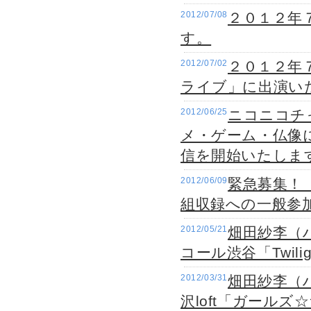
2012/07/08
２０１２年７
す。
2012/07/02
２０１２年
ライブ」に出演い
2012/06/25
ニコニコチ
メ・ゲーム・仏像
信を開始いたしま
2012/06/09
緊急募集！
組収録への一般参
2012/05/21
畑田紗李（
コール渋谷「Twili
2012/03/31
畑田紗李（
沢loft「ガールズ