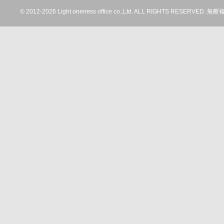
© 2012-
2026 Light oneness office co.,Ltd. ALL RIGHTS RESERV