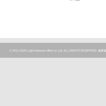
© 2012-
2026 Light oneness office co.,Ltd. ALL RIGHTS RESERV